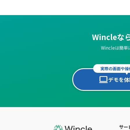
Wincle
Wincleは
実際の画面や操
computer
デモを体
サー