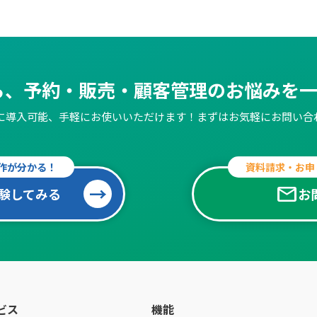
なら、予約・販売・
顧客管理のお悩みを
簡単に導入可能、手軽にお使いいただけます！
まずはお気軽にお問い合
作が分かる！
資料請求・お申
mail
験してみる
お
ビス
機能