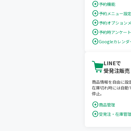
arrow_circle_right
予約機能
arrow_circle_right
予約メニュー設
arrow_circle_right
予約オプション
arrow_circle_right
予約時アンケー
arrow_circle_right
Googleカレン
LINEで
受発注販売
商品情報を自由に設
在庫切れ時には自動
停止。
arrow_circle_right
商品管理
arrow_circle_right
受発注・在庫管