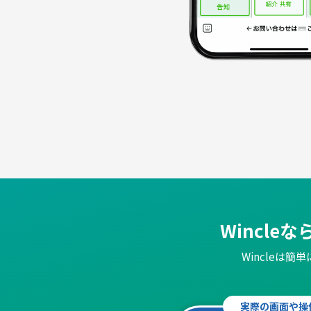
Wincle
Wincleは
実際の画面や操