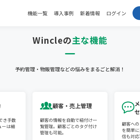
機能一覧
導入事例
新着情報
ログイン
Wincleの
主な機能
予約管理・物販管理などの悩みを
まるごと解消！
メ
約
顧客・売上管理
セ
ができ手数
顧客の情報を自動で紐付け一
顧客への
ューは細
覧管理。顧客ごとのタグ付け
を簡単に
管理も可能。
信も対応