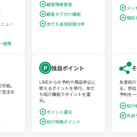
arrow_circle_right
顧客情報管理
arrow_circle_right
メッ
arrow_circle_right
定
顧客タグ付け機能
arrow_circle_right
個別
arrow_circle_right
メニュー
友だち追加経路分析
ト
ダー連携
独自ポイント
そ
LINEからの予約や商品申込に
友達紹介
定可能。
使えるポイントを発行。友だ
る。他社
で受注を
ち紹介機能でポイントを還
予約を一
元。
arrow_circle_right
紹介
arrow_circle_right
ポイント還元
arrow_circle_right
外部
理
arrow_circle_right
紹介特典ポイント