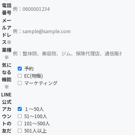
電話
番号
メー
ルア
ドレ
ス
※
業種
※
気に
予約
なる
EC(物販)
機能
マーケティング
※
LINE
公式
アカ
１〜50人
ウン
51〜100人
トの
101〜500人
友だ
501人以上