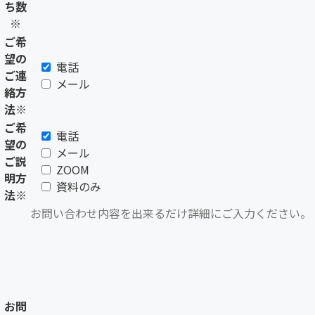
ち数
※
ご希
望の
電話
ご連
メール
絡方
法
※
ご希
電話
望の
メール
ご説
ZOOM
明方
資料のみ
法
※
お問