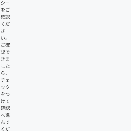
シー
をご
確認
くだ
さ
い。
ご確
認で
きま
した
ら、
チェ
ック
をつ
けて
確認
へ進
んで
くだ