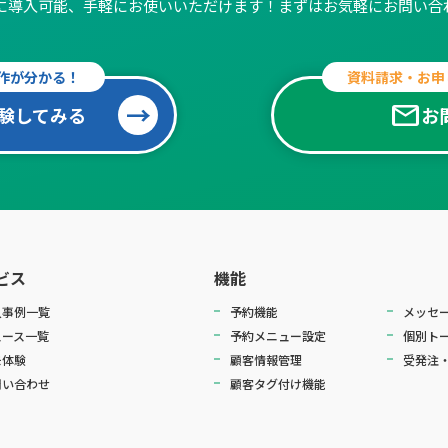
簡単に導入可能、手軽にお使いいただけます！
まずはお気軽にお問い合
作が分かる！
資料請求・お申
mail
験してみる
お
ビス
機能
入事例一覧
予約機能
メッセ
ュース一覧
予約メニュー設定
個別ト
モ体験
顧客情報管理
受発注
問い合わせ
顧客タグ付け機能