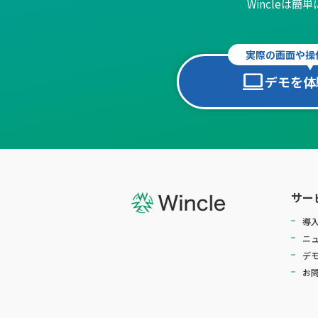
Wincleは
実際の画面や操
computer
デモを体
サー
導
ニ
デ
お