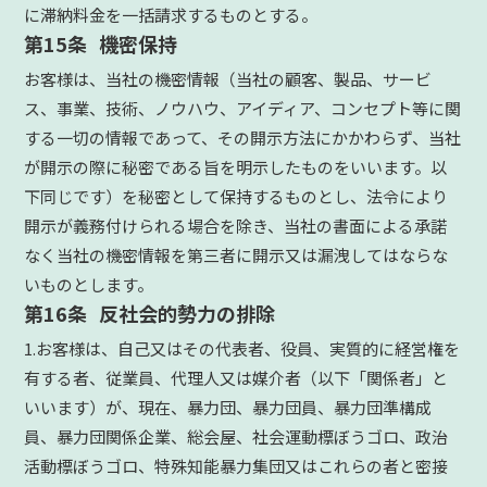
に滞納料金を一括請求するものとする。
第15条 機密保持
お客様は、当社の機密情報（当社の顧客、製品、サービ
ス、事業、技術、ノウハウ、アイディア、コンセプト等に関
する一切の情報であって、その開示方法にかかわらず、当社
が開示の際に秘密である旨を明示したものをいいます。以
下同じです）を秘密として保持するものとし、法令により
開示が義務付けられる場合を除き、当社の書面による承諾
なく当社の機密情報を第三者に開示又は漏洩してはならな
いものとします。
第16条 反社会的勢力の排除
1.お客様は、自己又はその代表者、役員、実質的に経営権を
有する者、従業員、代理人又は媒介者（以下「関係者」と
いいます）が、現在、暴力団、暴力団員、暴力団準構成
員、暴力団関係企業、総会屋、社会運動標ぼうゴロ、政治
活動標ぼうゴロ、特殊知能暴力集団又はこれらの者と密接