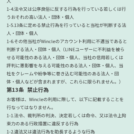
人
1-4.法令又は公序良俗に反する行為を行っている若しくは行
うおそれの高い法人・団体・個人
1-5.13条に定める禁止行為を行っていると当社が判断する法
人・団体・個人
1-6.その他当社がWincleのアカウント利用に不適当であると
判断する法人・団体・個人（LINEユーザーに不利益を被ら
せる可能性のある法人・団体・個人、当社の信用若しくは
評判に悪影響を与える可能性のある法人・団体・個人、当
社をクレームや紛争等に巻き込む可能性のある法人・団
体・個人などが含まれますが、これらに限られません。）
第13条 禁止行為
お客様は、Wincleの利用に際して、以下に記載することを
行なってはなりません。
1-1.法令、裁判所の判決、決定若しくは命令、又は法令上拘
束力のある行政措置に違反する行為
1-2.違法又は違法行為を助長するような行為