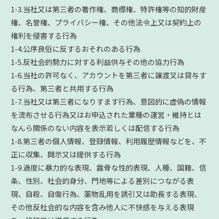
1-3.当社又は第三者の著作権、商標権、特許権等の知的財産
権、名誉権、プライバシー権、その他法令上又は契約上の
権利を侵害する行為
1-4.公序良俗に反するおそれのある行為
1-5.反社会的勢力に対する利益供与その他の協力行為
1-6.当社の許可なく、アカウントを第三者に譲渡又は貸与す
る行為、第三者と共用する行為
1-7.当社又は第三者になりすます行為、意図的に虚偽の情報
を流布させる行為又はお申込された業種の運営・維持とは
なんら関係のない内容を表示若しくは配信する行為
1-8.第三者の個人情報、登録情報、利用履歴情報などを、不
正に収集、開示又は提供する行為
1-9.過度に暴力的な表現、露骨な性的表現、人種、国籍、信
条、性別、社会的身分、門地等による差別につながる表
現、自殺、自傷行為、薬物乱用を誘引又は助長する表現、
その他反社会的な内容を含み他人に不快感を与える表現