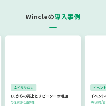
Wincleの
導入事例
ネイルサロン
イベン
ECからの売上とリピーターの増加
イベント
/
/
受注管理
在庫管理
予約機能
顧