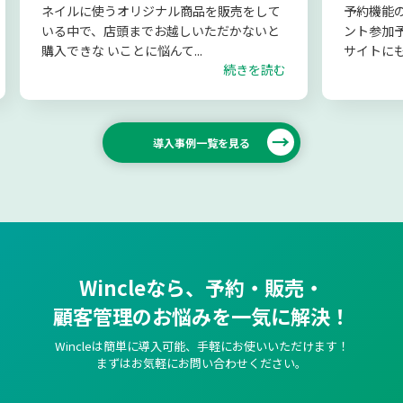
ネイルに使うオリジナル商品を販売をして
予約機能
いる中で、店頭までお越しいただかないと
ント参加
購入できな いことに悩んて...
サイトにも
続きを読む
導入事例一覧を見る
Wincleなら、予約・販売・
顧客管理のお悩みを一気に解決！
Wincleは簡単に導入可能、手軽にお使いいただけます！
まずはお気軽にお問い合わせください。