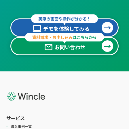
実際の画面や操作が分かる！
computer
デモを体験してみる
資料請求・お申し込み
はこちらから
mail
お問い合わせ
サービス
導入事例一覧