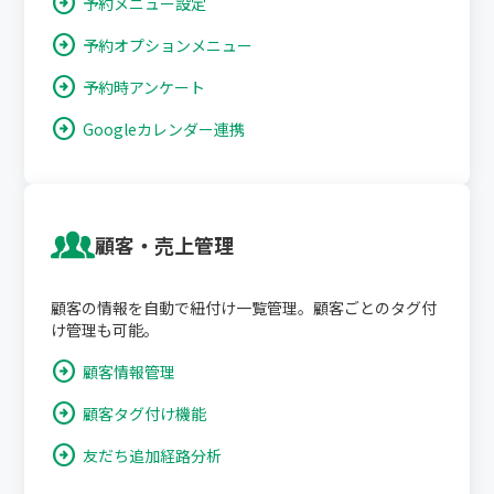
arrow_circle_right
予約メニュー設定
arrow_circle_right
予約オプションメニュー
arrow_circle_right
予約時アンケート
arrow_circle_right
Googleカレンダー連携
顧客・売上管理
顧客の情報を自動で紐付け一覧管理。顧客ごとのタグ付
け管理も可能。
arrow_circle_right
顧客情報管理
arrow_circle_right
顧客タグ付け機能
arrow_circle_right
友だち追加経路分析