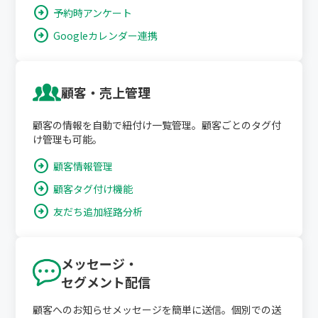
arrow_circle_right
予約時アンケート
arrow_circle_right
Googleカレンダー連携
顧客・売上管理
顧客の情報を自動で紐付け一覧管理。顧客ごとのタグ付
け管理も可能。
arrow_circle_right
顧客情報管理
arrow_circle_right
顧客タグ付け機能
arrow_circle_right
友だち追加経路分析
メッセージ・
セグメント配信
顧客へのお知らせメッセージを簡単に送信。個別での送