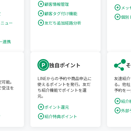
arrow_circle_right
顧客情報管理
arrow_circle_right
メッ
arrow_circle_right
定
顧客タグ付け機能
arrow_circle_right
個別
arrow_circle_right
メニュー
友だち追加経路分析
ト
ダー連携
独自ポイント
そ
LINEからの予約や商品申込に
友達紹介
定可能。
使えるポイントを発行。友だ
る。他社
で受注を
ち紹介機能でポイントを還
予約を一
元。
arrow_circle_right
紹介
arrow_circle_right
ポイント還元
arrow_circle_right
外部
理
arrow_circle_right
紹介特典ポイント