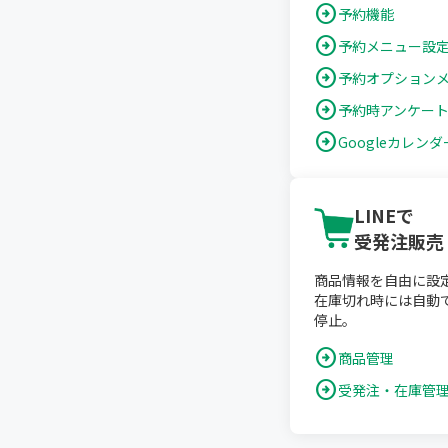
arrow_circle_right
予約機能
arrow_circle_right
予約メニュー設
arrow_circle_right
予約オプション
arrow_circle_right
予約時アンケー
arrow_circle_right
Googleカレン
LINEで
受発注販売
商品情報を自由に設
在庫切れ時には自動
停止。
arrow_circle_right
商品管理
arrow_circle_right
受発注・在庫管