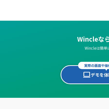
Wincle
Wincleは
実際の画面や操
computer
デモを体