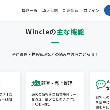
機能一覧
導入事例
新着情報
ログイン
Wincleの
主な機能
予約管理・物販管理などの悩みを
まるごと解消！
メ
約
顧客・売上管理
セ
ができ手数
顧客の情報を自動で紐付け一
顧客への
ューは細
覧管理。顧客ごとのタグ付け
を簡単に
管理も可能。
信も対応